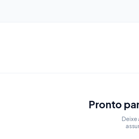
Pronto par
Deixe 
assu