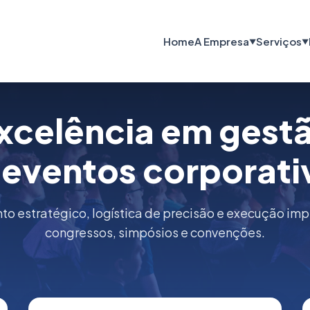
Home
A Empresa
Serviços
▼
▼
xcelência em gest
 eventos corporati
o estratégico, logística de precisão e execução im
congressos, simpósios e convenções.