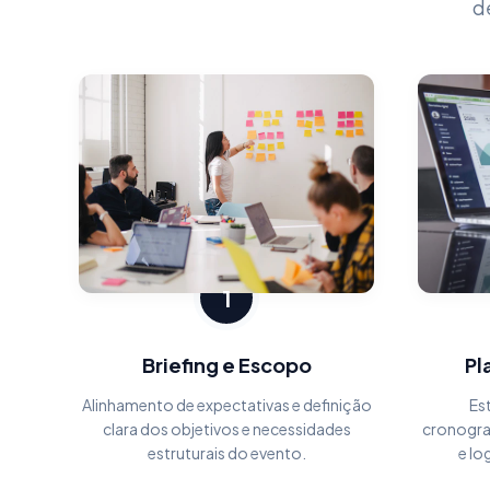
d
1
Briefing e Escopo
Pl
Alinhamento de expectativas e definição
Es
clara dos objetivos e necessidades
cronogra
estruturais do evento.
e lo