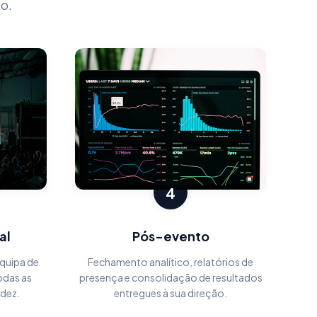
o.
4
al
Pós-evento
quipa de
Fechamento analítico, relatórios de
odas as
presença e consolidação de resultados
idez.
entregues à sua direção.