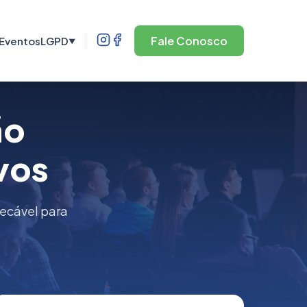
Fale Conosco
Eventos
LGPD
▼
ão
vos
pecável para