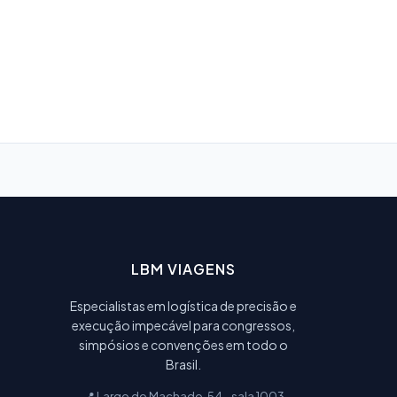
LBM VIAGENS
Especialistas em logística de precisão e
execução impecável para congressos,
simpósios e convenções em todo o
Brasil.
📍 Largo do Machado, 54 - sala 1003