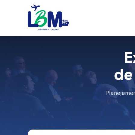
E
de
Planejament