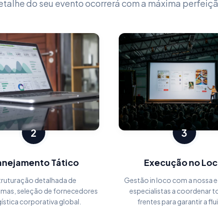
etalhe do seu evento ocorrerá com a máxima perfeiçã
2
3
anejamento Tático
Execução no Loc
truturação detalhada de
Gestão in loco com a nossa e
mas, seleção de fornecedores
especialistas a coordenar t
gística corporativa global.
frentes para garantir a flu