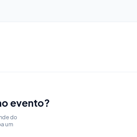
imo evento?
ende do
ba um